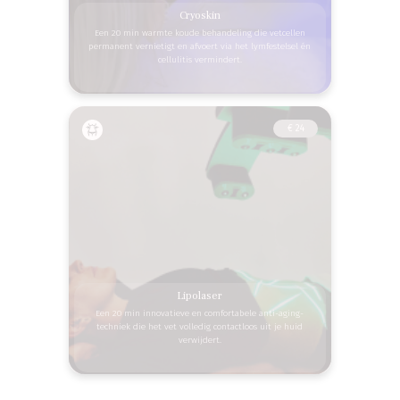
Cryoskin
Een 20 min warmte koude behandeling die vetcellen
permanent vernietigt en afvoert via het lymfestelsel én
cellulitis vermindert.
€ 24
Lipolaser
Een 20 min innovatieve en comfortabele anti-aging-
techniek die het vet volledig contactloos uit je huid
verwijdert.